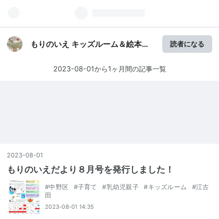
もりのいえ キッズルーム＆絵本ラ
読者になる
イブラリー（中野区江古田）
2023-08-01から1ヶ月間の記事一覧
2023
-
08
-
01
もりのいえだより８月号を発行しました！
#
中野区
#
子育て
#
乳幼児親子
#
キッズルーム
#
江古
田
2023-08-01 14:35